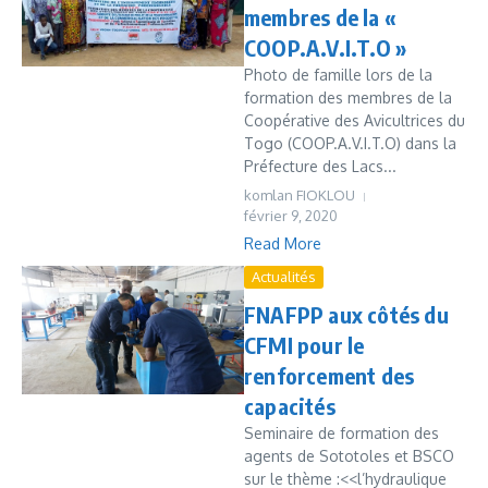
membres de la «
COOP.A.V.I.T.O »
Photo de famille lors de la
formation des membres de la
Coopérative des Avicultrices du
Togo (COOP.A.V.I.T.O) dans la
Préfecture des Lacs...
komlan FIOKLOU
février 9, 2020
Read More
Actualités
FNAFPP aux côtés du
CFMI pour le
renforcement des
capacités
Seminaire de formation des
agents de Sototoles et BSCO
sur le thème :<<l’hydraulique