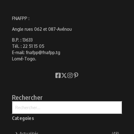
FNAFPP :
Angle rues 062 et 087-Avénou
B.P. : 13633
Tél. : 22 51 15 05
E-mail: fnafpp@fnafpp.tg
Lomé-Togo.
Rechercher
Recherche pour :
Categoies
Actualités
(48)