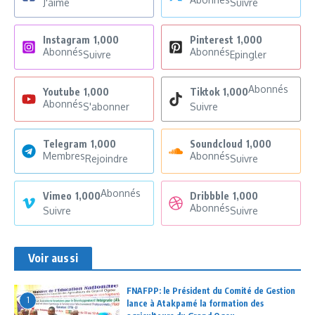
J'aime
Suivre
Instagram
1,000
Pinterest
1,000
Abonnés
Abonnés
Suivre
Epingler
Abonnés
Youtube
1,000
Tiktok
1,000
Abonnés
S'abonner
Suivre
Telegram
1,000
Soundcloud
1,000
Membres
Abonnés
Rejoindre
Suivre
Abonnés
Vimeo
1,000
Dribbble
1,000
Abonnés
Suivre
Suivre
Voir aussi
FNAFPP: le Président du Comité de Gestion
1
lance à Atakpamé la formation des