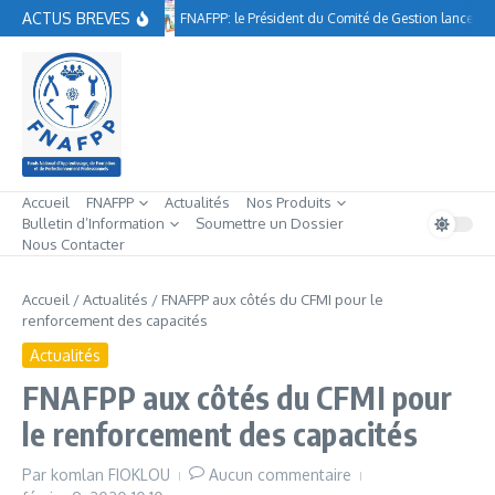
Aller au contenu
ACTUS BREVES
FNAFPP: le Président du Comité de Gestion lance à 
Accueil
FNAFPP
Actualités
Nos Produits
Bulletin d’Information
Soumettre un Dossier
Nous Contacter
Accueil
/
Actualités
/
FNAFPP aux côtés du CFMI pour le
renforcement des capacités
Actualités
FNAFPP aux côtés du CFMI pour
le renforcement des capacités
Par
komlan FIOKLOU
Aucun commentaire