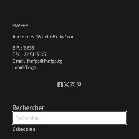
FNAFPP :
Angle rues 062 et 087-Avénou
B.P. : 13633
Tél. : 22 51 15 05
E-mail: fnafpp@fnafpp.tg
Lomé-Togo.
Rechercher
Recherche pour :
Categoies