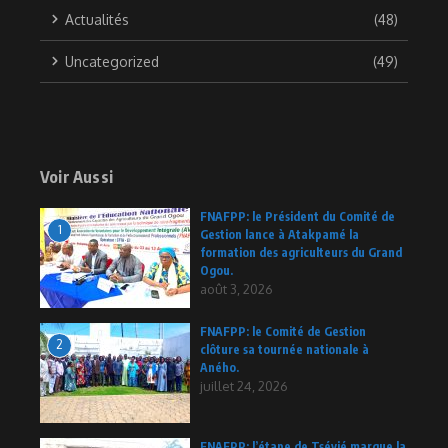
Actualités
(48)
Uncategorized
(49)
Voir Aussi
FNAFPP: le Président du Comité de
1
Gestion lance à Atakpamé la
formation des agriculteurs du Grand
Ogou.
août 3, 2026
FNAFPP: le Comité de Gestion
2
clôture sa tournée nationale à
Aného.
juillet 24, 2026
FNAFPP: l’étape de Tsévié marque la