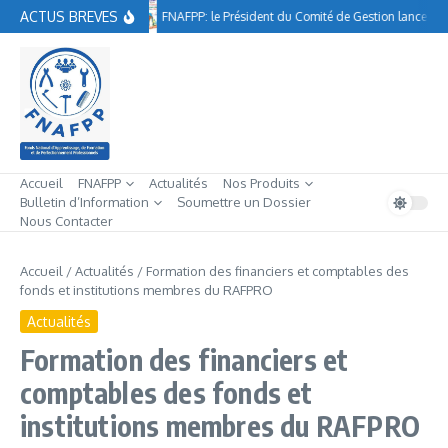
Aller au contenu
ACTUS BREVES
FNAFPP: le Président du Comité de Gestion lance à A
Accueil
FNAFPP
Actualités
Nos Produits
Bulletin d’Information
Soumettre un Dossier
Nous Contacter
Accueil
/
Actualités
/
Formation des financiers et comptables des
fonds et institutions membres du RAFPRO
Actualités
Formation des financiers et
comptables des fonds et
institutions membres du RAFPRO