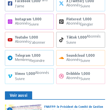
Facebook
1,000
X (Twitter)
1,000
Abonnés
J'aime
Suivre
Instagram
1,000
Pinterest
1,000
Abonnés
Abonnés
Suivre
Epingler
Abonnés
Youtube
1,000
Tiktok
1,000
Abonnés
S'abonner
Suivre
Telegram
1,000
Soundcloud
1,000
Membres
Abonnés
Rejoindre
Suivre
Abonnés
Vimeo
1,000
Dribbble
1,000
Abonnés
Suivre
Suivre
Voir aussi
FNAFPP: le Président du Comité de Gestion
1