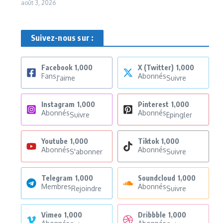
août 3, 2026
Suivez-nous sur :
Facebook
1,000
X (Twitter)
1,000
Fans
Abonnés
J'aime
Suivre
Instagram
1,000
Pinterest
1,000
Abonnés
Abonnés
Suivre
Epingler
Youtube
1,000
Tiktok
1,000
Abonnés
Abonnés
S'abonner
Suivre
Telegram
1,000
Soundcloud
1,000
Membres
Abonnés
Rejoindre
Suivre
Vimeo
1,000
Dribbble
1,000