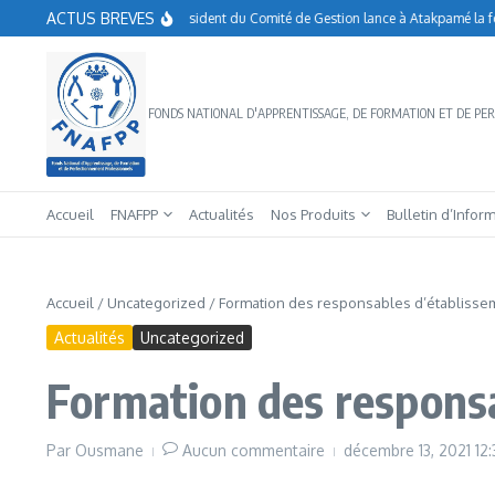
Aller au contenu
ACTUS BREVES
FNAFPP: le Président du Comité de Gestion lance à Atakpamé la forma
FONDS NATIONAL D'APPRENTISSAGE, DE FORMATION ET DE P
Accueil
FNAFPP
Actualités
Nos Produits
Bulletin d’Infor
Accueil
/
Uncategorized
/
Formation des responsables d’établissem
Actualités
Uncategorized
Formation des responsa
Par
Ousmane
Aucun commentaire
décembre 13, 2021
12