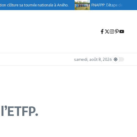
ôture sa tournée nationale à Aného.
FNAFPP: l’étape de Tsévié marque
samedi, août 8, 2026
l’ETFP.