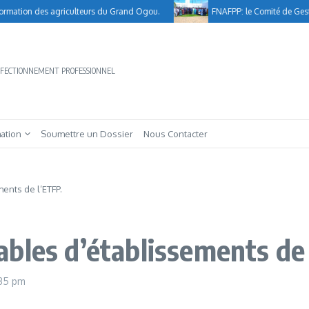
tion des agriculteurs du Grand Ogou.
FNAFPP: le Comité de Gestion cl
ERFECTIONNEMENT PROFESSIONNEL
mation
Soumettre un Dossier
Nous Contacter
ents de l’ETFP.
bles d’établissements de 
:35 pm