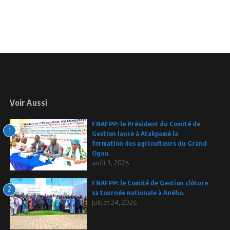
Voir Aussi
FNAFPP: le Président du Comité de
1
Gestion lance à Atakpamé la
formation des agriculteurs du Grand
Ogou.
août 3, 2026
FNAFPP: le Comité de Gestion clôture
2
sa tournée nationale à Aného.
juillet 24, 2026