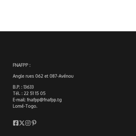
FNAFPP :
Angle rues 062 et 087-Avénou
B.P. : 13633
Tél. : 22 51 15 05
E-mail: fnafpp@fnafpp.tg
Lomé-Togo.