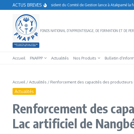
Aller au contenu
ACTUS BREVES
FNAFPP: le Président du Comité de Gestion lance à Atakpamé la forma
FONDS NATIONAL D'APPRENTISSAGE, DE FORMATION ET DE P
Accueil
FNAFPP
Actualités
Nos Produits
Bulletin d’Infor
Accueil
/
Actualités
/
Renforcement des capacités des producteurs ma
Actualités
Renforcement des capac
Lac artificiel de Nangb