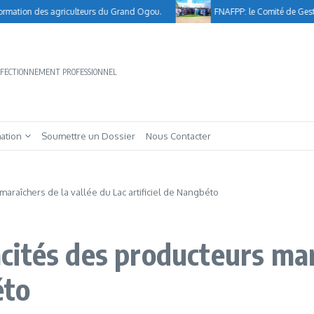
tion des agriculteurs du Grand Ogou.
FNAFPP: le Comité de Gestion cl
ERFECTIONNEMENT PROFESSIONNEL
mation
Soumettre un Dossier
Nous Contacter
raîchers de la vallée du Lac artificiel de Nangbéto
ités des producteurs mara
éto