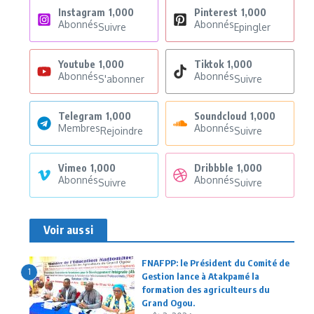
Instagram
1,000
Pinterest
1,000
Abonnés
Abonnés
Suivre
Epingler
Youtube
1,000
Tiktok
1,000
Abonnés
Abonnés
S'abonner
Suivre
Telegram
1,000
Soundcloud
1,000
Membres
Abonnés
Rejoindre
Suivre
Vimeo
1,000
Dribbble
1,000
Abonnés
Abonnés
Suivre
Suivre
Voir aussi
FNAFPP: le Président du Comité de
1
Gestion lance à Atakpamé la
formation des agriculteurs du
Grand Ogou.