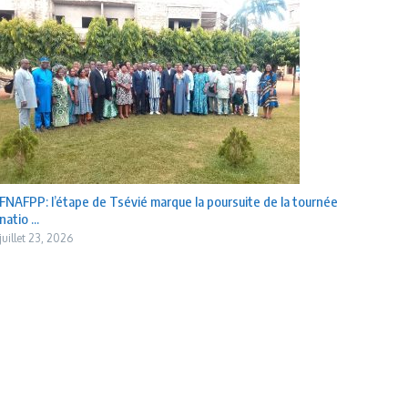
FNAFPP: l’étape de Tsévié marque la poursuite de la tournée
natio ...
juillet 23, 2026