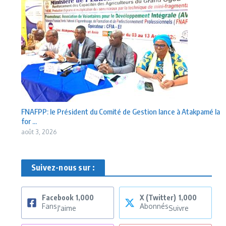
FNAFPP: le Président du Comité de Gestion lance à Atakpamé la
for ...
août 3, 2026
Suivez-nous sur :
Facebook
1,000
X (Twitter)
1,000
Fans
Abonnés
J'aime
Suivre