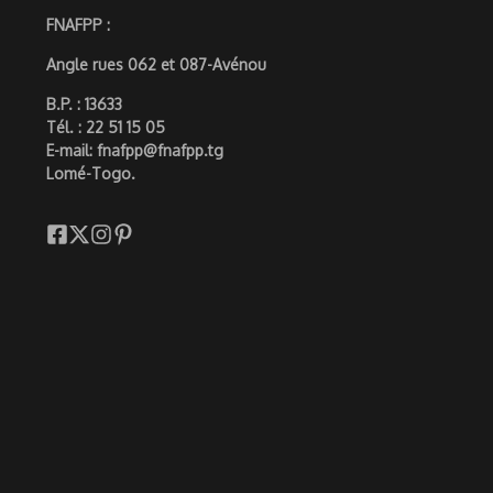
FNAFPP :
Angle rues 062 et 087-Avénou
B.P. : 13633
Tél. : 22 51 15 05
E-mail: fnafpp@fnafpp.tg
Lomé-Togo.