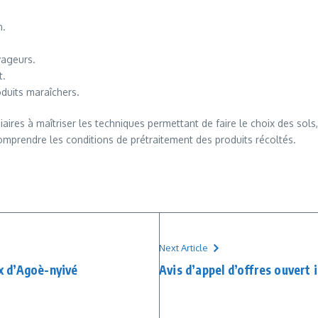
n.
vageurs.
t.
oduits maraîchers.
iaires à maîtriser les techniques permettant de faire le choix des so
omprendre les conditions de prétraitement des produits récoltés.
Next Article
 d’Agoè-nyivé
Avis d’appel d’offres ouvert 