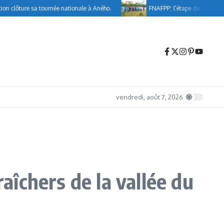
ôture sa tournée nationale à Aného.
FNAFPP: l’étape de Tsévié marque
vendredi, août 7, 2026
îchers de la vallée du