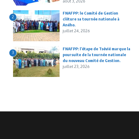
août 3, 2026
FNAFPP: le Comité de Gestion
2
clôture sa tournée nationale à
Aného.
juillet 24, 2026
FNAFPP: l’étape de Tsévié marque la
3
poursuite de la tournée nationale
du nouveau Comité de Gestion.
juillet 23, 2026