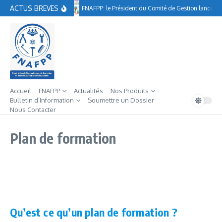
Aller au contenu
ACTUS BREVES
FNAFPP: le Président du Comité de Gestion lance à 
Accueil
FNAFPP
Actualités
Nos Produits
Bulletin d’Information
Soumettre un Dossier
Nous Contacter
Plan de formation
Qu’est ce qu’un plan de formation ?