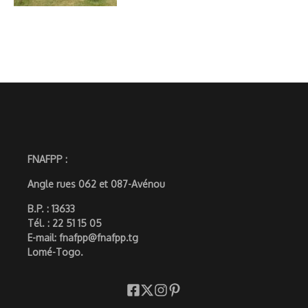
FNAFPP :
Angle rues 062 et 087-Avénou
B.P. : 13633
Tél. : 22 51 15 05
E-mail: fnafpp@fnafpp.tg
Lomé-Togo.