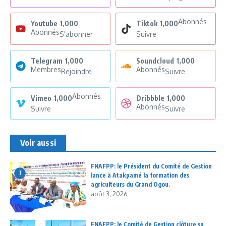
Abonnés
Youtube
1,000
Tiktok
1,000
Abonnés
S'abonner
Suivre
Telegram
1,000
Soundcloud
1,000
Membres
Abonnés
Rejoindre
Suivre
Abonnés
Vimeo
1,000
Dribbble
1,000
Abonnés
Suivre
Suivre
Voir aussi
FNAFPP: le Président du Comité de Gestion
1
lance à Atakpamé la formation des
agriculteurs du Grand Ogou.
août 3, 2026
FNAFPP: le Comité de Gestion clôture sa