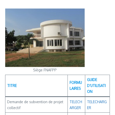
Siège FNAFPP
GUIDE
FORMU
TITRE
D’UTILISATI
LAIRES
ON
Demande de subvention de projet
TELECH
TELECHARG
collectif
ARGER
ER