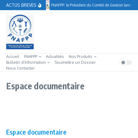
Aller au contenu
ACTUS BREVES
FNAFPP: le Président du Comité de Gestion lance à
Accueil
FNAFPP
Actualités
Nos Produits
Bulletin d’Information
Soumettre un Dossier
Nous Contacter
Espace documentaire
Espace documentaire