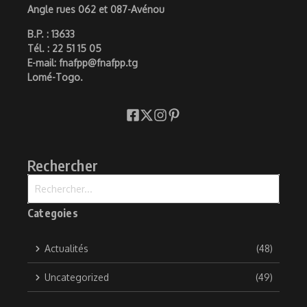
Angle rues 062 et 087-Avénou
B.P. : 13633
Tél. : 22 51 15 05
E-mail: fnafpp@fnafpp.tg
Lomé-Togo.
Rechercher
Recherche pour :
Categoies
Actualités
(48)
Uncategorized
(49)