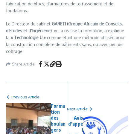
fabrication de blocs, d’armatures de terrassement et de
fondations.
Le Directeur du cabinet
GARETI (Groupe Africain de Conseils,
d’Etudes et d’Ingénierie)
, qui a réalisé la formation, a expliqué
la
« Technologie U »
comme étant une méthode utilisée pour
la construction complète de bâtiments sans, ou avec peu de
coffrage.
Share Article
Previous Article
Forma
Next Article
tion
des
Avis
boulan
d’appe
gers
l