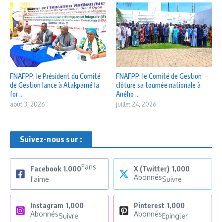
FNAFPP: le Président du Comité
FNAFPP: le Comité de Gestion
de Gestion lance à Atakpamé la
clôture sa tournée nationale à
for ...
Aného ...
août 3, 2026
juillet 24, 2026
Suivez-nous sur :
Fans
Facebook
1,000
X (Twitter)
1,000
Abonnés
J'aime
Suivre
Instagram
1,000
Pinterest
1,000
Abonnés
Abonnés
Suivre
Epingler