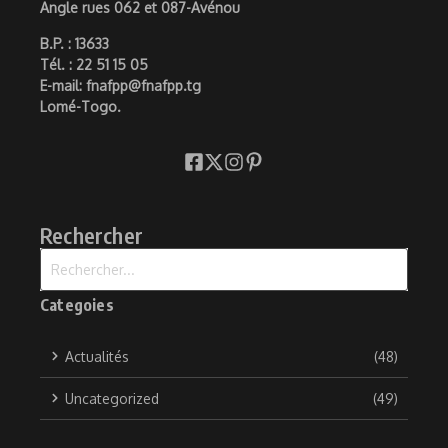
Angle rues 062 et 087-Avénou
B.P. : 13633
Tél. : 22 51 15 05
E-mail: fnafpp@fnafpp.tg
Lomé-Togo.
Rechercher
Recherche pour :
Categoies
Actualités
(48)
Uncategorized
(49)