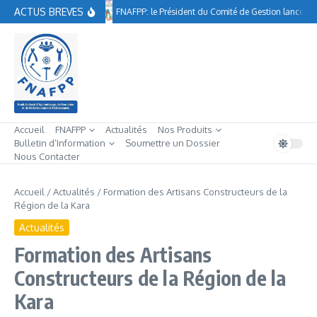
Aller au contenu
ACTUS BREVES
FNAFPP: le Président du Comité de Gestion lance à 
Accueil
FNAFPP
Actualités
Nos Produits
Bulletin d’Information
Soumettre un Dossier
Nous Contacter
Accueil
/
Actualités
/
Formation des Artisans Constructeurs de la
Région de la Kara
Actualités
Formation des Artisans
Constructeurs de la Région de la
Kara