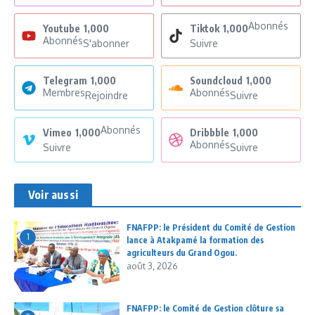
Abonnés
Youtube
1,000
Tiktok
1,000
Abonnés
S'abonner
Suivre
Telegram
1,000
Soundcloud
1,000
Membres
Abonnés
Rejoindre
Suivre
Abonnés
Vimeo
1,000
Dribbble
1,000
Abonnés
Suivre
Suivre
Voir aussi
FNAFPP: le Président du Comité de Gestion
1
lance à Atakpamé la formation des
agriculteurs du Grand Ogou.
août 3, 2026
FNAFPP: le Comité de Gestion clôture sa