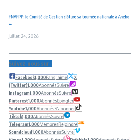
FNAFPP: le Comité de Gestion clôture sa tournée nationale à Aného
...
juillet 24, 2026
Suivez-nous sur :
Facebook
1,000
Fans
J'aime
X
(Twitter)
1,000
Abonnés
Suivre
Instagram
1,000
Abonnés
Suivre
Pinterest
1,000
Abonnés
Epingler
Youtube
1,000
Abonnés
S'abonner
Tiktok
1,000
Abonnés
Suivre
Telegram
1,000
Membres
Rejoindre
Soundcloud
1,000
Abonnés
Suivre
Vimeo
1,000
Abonnés
Suivre
Dribbble
1,000
Abonnés
Suivre