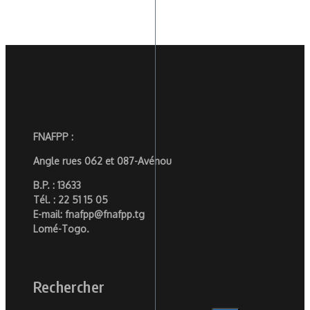
FNAFPP :
Angle rues 062 et 087-Avénou
B.P. : 13633
Tél. : 22 51 15 05
E-mail: fnafpp@fnafpp.tg
Lomé-Togo.
Rechercher