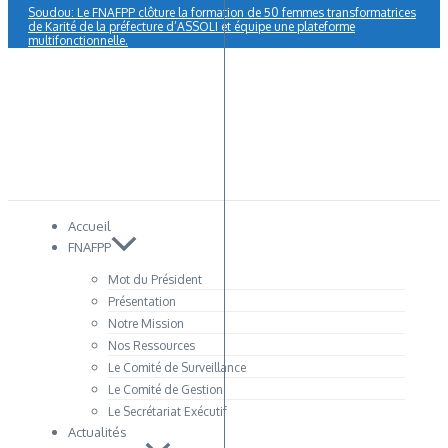
Soudou: Le FNAFPP clôture la formation de 50 femmes transformatrices
de Karité de la préfecture d’ASSOLI et équipe une plateforme
multifonctionnelle.
Accueil
FNAFPP
Mot du Président
Présentation
Notre Mission
Nos Ressources
Le Comité de Surveillance
Le Comité de Gestion
Le Secrétariat Exécutif
Actualités