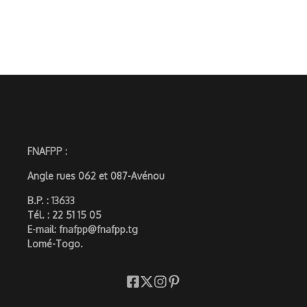
FNAFPP :
Angle rues 062 et 087-Avénou
B.P. : 13633
Tél. : 22 51 15 05
E-mail: fnafpp@fnafpp.tg
Lomé-Togo.