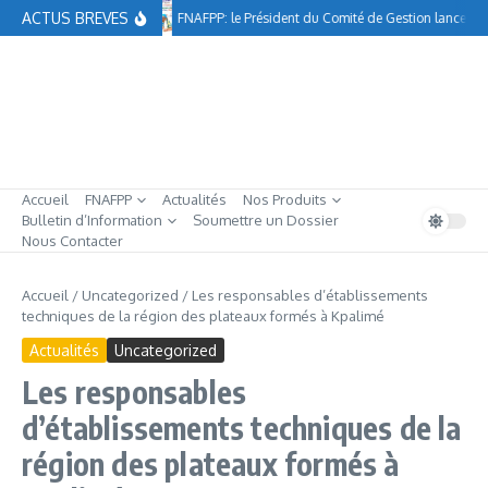
Aller au contenu
ACTUS BREVES
FNAFPP: le Président du Comité de Gestion lance à 
Accueil
FNAFPP
Actualités
Nos Produits
Bulletin d’Information
Soumettre un Dossier
Nous Contacter
Accueil
/
Uncategorized
/
Les responsables d’établissements
techniques de la région des plateaux formés à Kpalimé
Actualités
Uncategorized
Les responsables
d’établissements techniques de la
région des plateaux formés à