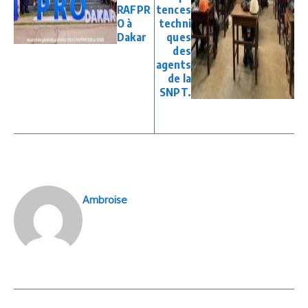
RAFPR
tences
O à
techni
Dakar
ques
des
agents
de la
SNPT.
Ambroise