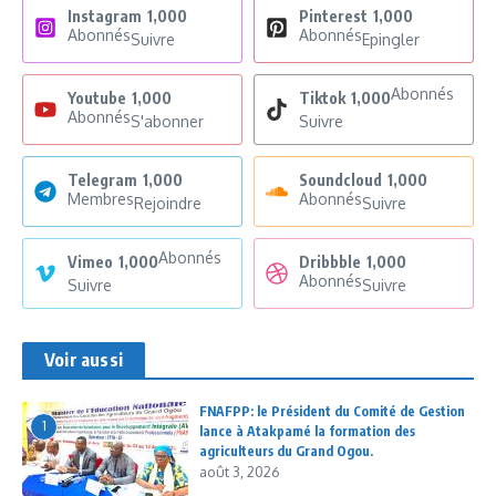
Instagram
1,000
Pinterest
1,000
Abonnés
Abonnés
Suivre
Epingler
Abonnés
Youtube
1,000
Tiktok
1,000
Abonnés
S'abonner
Suivre
Telegram
1,000
Soundcloud
1,000
Membres
Abonnés
Rejoindre
Suivre
Abonnés
Vimeo
1,000
Dribbble
1,000
Abonnés
Suivre
Suivre
Voir aussi
FNAFPP: le Président du Comité de Gestion
1
lance à Atakpamé la formation des
agriculteurs du Grand Ogou.
août 3, 2026