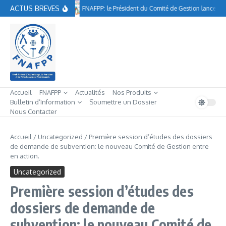
Aller au contenu
ACTUS BREVES
FNAFPP: le Président du Comité de Gestion lance à A
Accueil
FNAFPP
Actualités
Nos Produits
Bulletin d’Information
Soumettre un Dossier
Nous Contacter
Accueil
/
Uncategorized
/
Première session d’études des dossiers
de demande de subvention: le nouveau Comité de Gestion entre
en action.
Uncategorized
Première session d’études des
dossiers de demande de
subvention: le nouveau Comité de