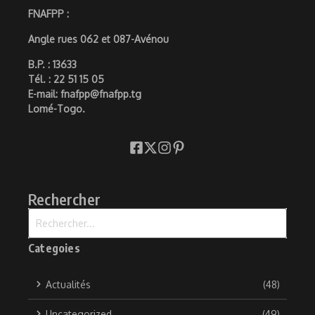
FNAFPP :
Angle rues 062 et 087-Avénou
B.P. : 13633
Tél. : 22 51 15 05
E-mail: fnafpp@fnafpp.tg
Lomé-Togo.
Rechercher
Recherche pour :
Categoies
Actualités
(48)
Uncategorized
(49)