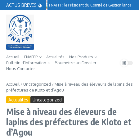
Aller au contenu
ACTUS BREVES
FNAFPP: le Président du Comité de Gestion lance à A
Accueil
FNAFPP
Actualités
Nos Produits
Bulletin d’Information
Soumettre un Dossier
Nous Contacter
Accueil
/
Uncategorized
/
Mise à niveau des éleveurs de lapins des
préfectures de Kloto et d’Agou
Actualités
Uncategorized
Mise à niveau des éleveurs de
lapins des préfectures de Kloto et
d’Agou