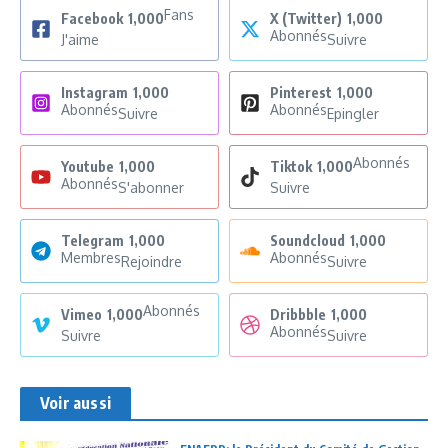
Fans
Facebook
1,000
X (Twitter)
1,000
Abonnés
J'aime
Suivre
Instagram
1,000
Pinterest
1,000
Abonnés
Abonnés
Suivre
Epingler
Abonnés
Youtube
1,000
Tiktok
1,000
Abonnés
S'abonner
Suivre
Telegram
1,000
Soundcloud
1,000
Membres
Abonnés
Rejoindre
Suivre
Abonnés
Vimeo
1,000
Dribbble
1,000
Abonnés
Suivre
Suivre
Voir aussi