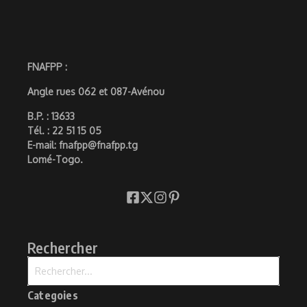
FNAFPP :
Angle rues 062 et 087-Avénou
B.P. : 13633
Tél. : 22 51 15 05
E-mail: fnafpp@fnafpp.tg
Lomé-Togo.
Rechercher
Recherche pour :
Categoies