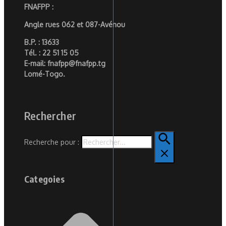
FNAFPP :
Angle rues 062 et 087-Avénou
B.P. : 13633
Tél. : 22 51 15 05
E-mail: fnafpp@fnafpp.tg
Lomé-Togo.
Rechercher
Recherche pour :
Categoies