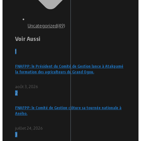
Uncategorized
(49)
Voir Aussi
1
FNAFPP: le Président du Comité de Gestion lance à Atakpamé
la formation des agriculteurs du Grand Ogou.
août 3, 2026
2
FNAFPP: le Comité de Gestion clôture sa tournée nationale à
Aného.
juillet 24, 2026
3