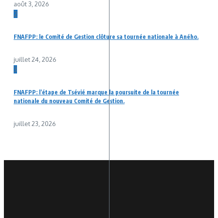
août 3, 2026
2
FNAFPP: le Comité de Gestion clôture sa tournée nationale à Aného.
juillet 24, 2026
3
FNAFPP: l’étape de Tsévié marque la poursuite de la tournée
nationale du nouveau Comité de Gestion.
juillet 23, 2026