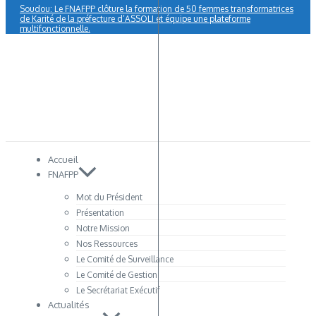
Soudou: Le FNAFPP clôture la formation de 50 femmes transformatrices
de Karité de la préfecture d’ASSOLI et équipe une plateforme
multifonctionnelle.
Accueil
FNAFPP
Mot du Président
Présentation
Notre Mission
Nos Ressources
Le Comité de Surveillance
Le Comité de Gestion
Le Secrétariat Exécutif
Actualités