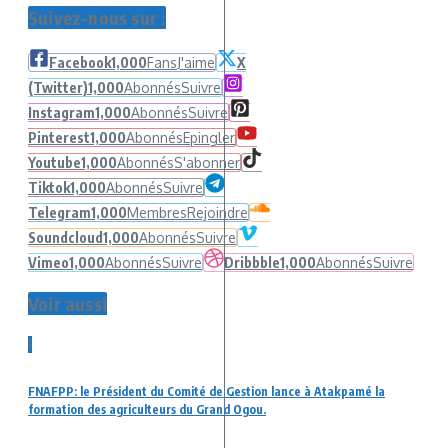
Suivez-nous sur :
Facebook
1,000
Fans
J'aime
X
(Twitter)
1,000
Abonnés
Suivre
Instagram
1,000
Abonnés
Suivre
Pinterest
1,000
Abonnés
Epingler
Youtube
1,000
Abonnés
S'abonner
Tiktok
1,000
Abonnés
Suivre
Telegram
1,000
Membres
Rejoindre
Soundcloud
1,000
Abonnés
Suivre
Vimeo
1,000
Abonnés
Suivre
Dribbble
1,000
Abonnés
Suivre
Voir aussi
1
FNAFPP: le Président du Comité de Gestion lance à Atakpamé la
formation des agriculteurs du Grand Ogou.