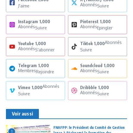
Abonnés
J'aime
Suivre
Instagram
1,000
Pinterest
1,000
Abonnés
Abonnés
Suivre
Epingler
Abonnés
Youtube
1,000
Tiktok
1,000
Abonnés
S'abonner
Suivre
Telegram
1,000
Soundcloud
1,000
Membres
Abonnés
Rejoindre
Suivre
Abonnés
Vimeo
1,000
Dribbble
1,000
Abonnés
Suivre
Suivre
Voir aussi
FNAFPP: le Président du Comité de Gestion
1
lance à Atakpamé la formation des