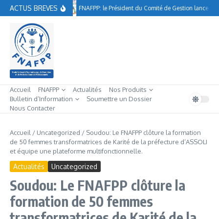
Aller au contenu
ACTUS BREVES
FNAFPP: le Président du Comité de Gestion lance à A
Accueil
FNAFPP
Actualités
Nos Produits
Bulletin d’Information
Soumettre un Dossier
Nous Contacter
Accueil
/
Uncategorized
/
Soudou: Le FNAFPP clôture la formation
de 50 femmes transformatrices de Karité de la préfecture d’ASSOLI
et équipe une plateforme multifonctionnelle.
Actualités
Uncategorized
Soudou: Le FNAFPP clôture la
formation de 50 femmes
transformatrices de Karité de la