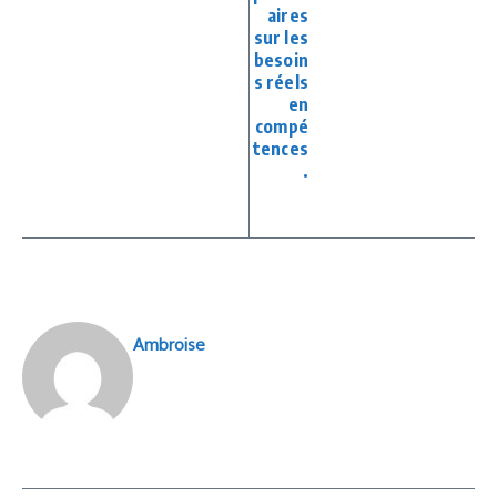
aires
sur les
besoin
s réels
en
compé
tences
.
Ambroise