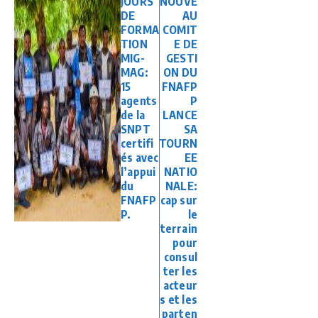
JOURS
NOUVE
DE
AU
FORMA
COMIT
TION
E DE
MIG-
GESTI
MAG:
ON DU
15
FNAFP
agents
P
de la
LANCE
SNPT
SA
certifi
TOURN
és avec
EE
l’appui
NATIO
du
NALE:
FNAFP
cap sur
P.
le
terrain
pour
consul
ter les
acteur
s et les
parten