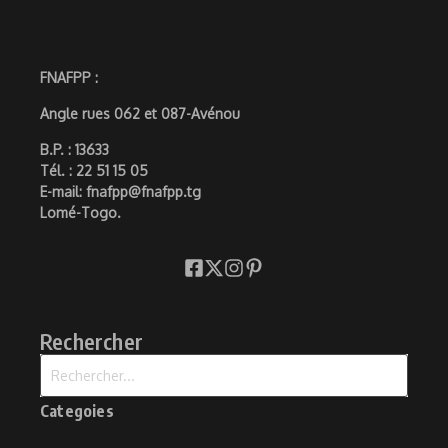
FNAFPP :
Angle rues 062 et 087-Avénou
B.P. : 13633
Tél. : 22 51 15 05
E-mail: fnafpp@fnafpp.tg
Lomé-Togo.
Rechercher
Recherche pour :
Categoies